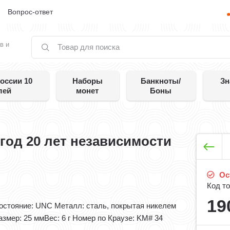
е
Вопрос-ответ
в и
оссии 10
Наборы
Банкноты/
Зн
лей
монет
Боны
 год 20 лет независимости
Ос
Код то
19
остояние: UNC Металл: сталь, покрытая никелем​
азмер: 25 мм​ Вес: 6 г Номер по Краузе: KM# 34