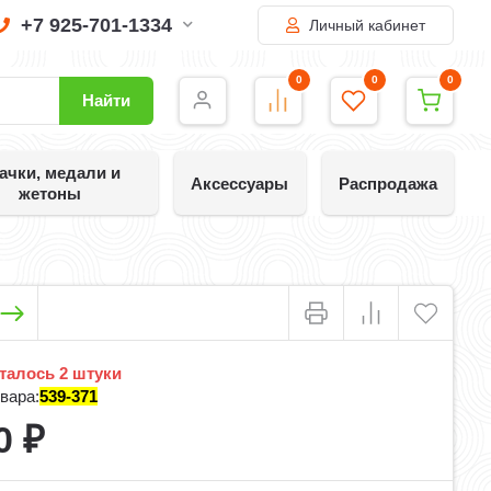
+7 925-701-1334
Личный кабинет
0
0
0
Найти
ачки, медали и
Аксессуары
Распродажа
жетоны
талось 2 штуки
вара:
539-371
0
₽