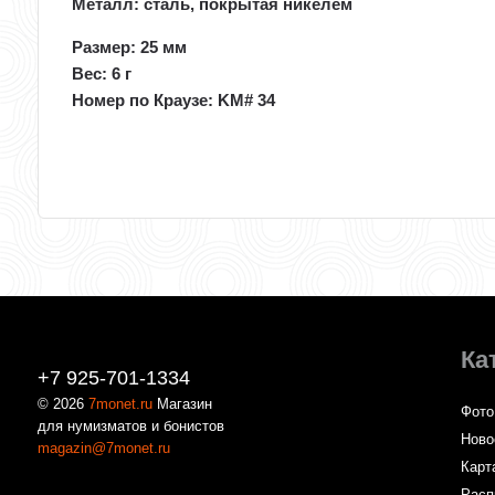
Металл: сталь, покрытая никелем
Размер: 25 мм
Вес: 6 г
Номер по Краузе: KM# 34
Ка
+7 925-701-1334
© 2026
7monet.ru
Магазин
Фото
для нумизматов и бонистов
Ново
magazin@7monet.ru
Карт
Расп