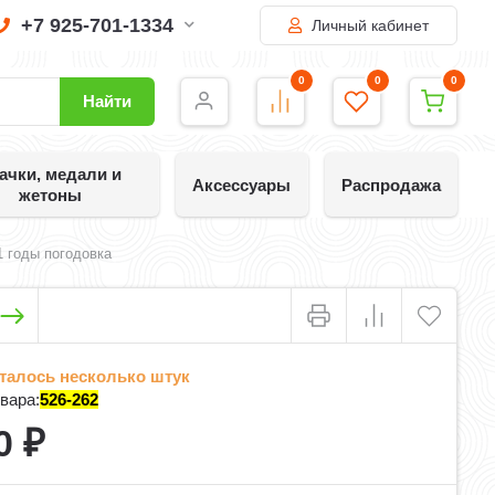
+7 925-701-1334
Личный кабинет
0
0
0
Найти
ачки, медали и
Аксессуары
Распродажа
жетоны
 годы погодовка
талось несколько штук
вара:
526-262
0
₽