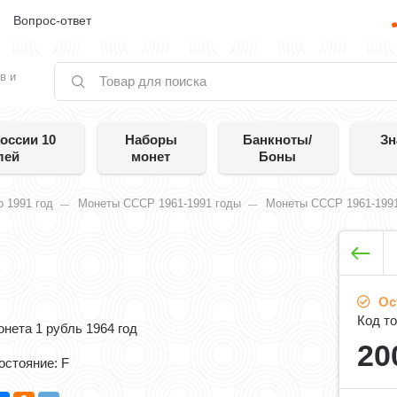
е
Вопрос-ответ
в и
оссии 10
Наборы
Банкноты/
Зн
лей
монет
Боны
 1991 год
Монеты СССР 1961-1991 годы
Монеты СССР 1961-1991
Ос
Код то
онета 1 рубль 1964 год
20
остояние: F