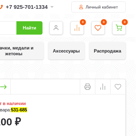
+7 925-701-1334
Личный кабинет
0
0
0
Найти
ачки, медали и
Аксессуары
Распродажа
жетоны
 в наличии
вара:
531-685
100
₽