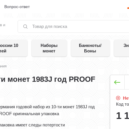
е
Вопрос-ответ
в и
оссии 10
Наборы
Банкноты/
Зн
лей
монет
Боны
ания
ти монет 1983J год PROOF
Нет
Код то
ермания годовой набор из 10-ти монет 1983J год
1 
ROOF оригинальная упаковка
паковка имеет следы потертости