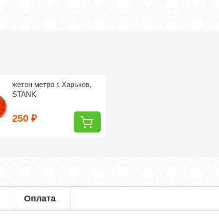
жетон метро г. Харьков,
STANK
250
₽
Оплата