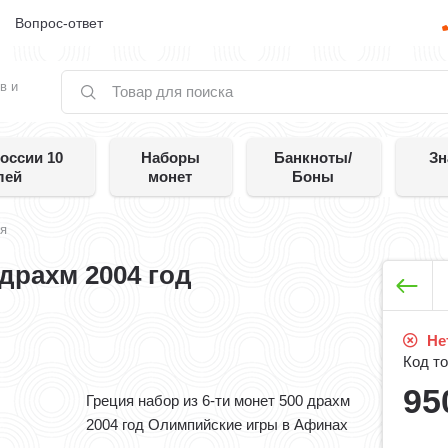
е
Вопрос-ответ
в и
оссии 10
Наборы
Банкноты/
Зн
лей
монет
Боны
ия
 драхм 2004 год
Нет
Код то
95
Греция набор из 6-ти монет 500 драхм
2004 год Олимпийские игры в Афинах