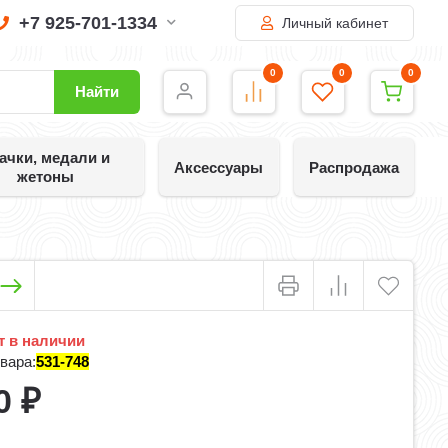
+7 925-701-1334
Личный кабинет
0
0
0
Найти
ачки, медали и
Аксессуары
Распродажа
жетоны
 в наличии
вара:
531-748
0
₽