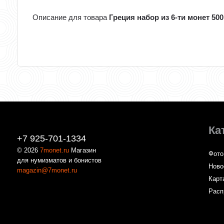
Описание для товара
Греция набор из 6-ти монет 5
Ка
+7 925-701-1334
© 2026
7monet.ru
Магазин
Фото
для нумизматов и бонистов
Ново
magazin@7monet.ru
Карт
Расп