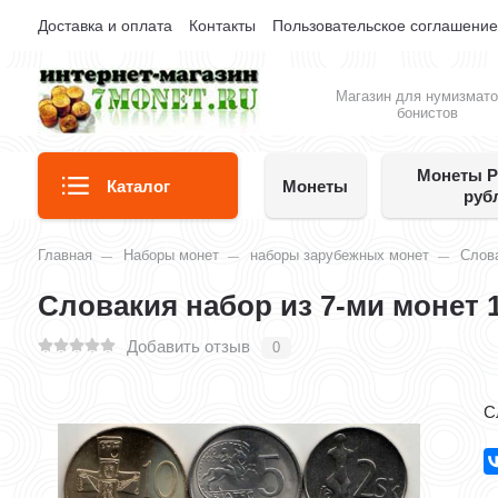
Доставка и оплата
Контакты
Пользовательское соглашени
Магазин для нумизмато
бонистов
Монеты Р
Каталог
Монеты
руб
Главная
Наборы монет
наборы зарубежных монет
Слов
Словакия набор из 7-ми монет 1
Добавить отзыв
0
С