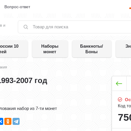
е
Вопрос-ответ
в и
оссии 10
Наборы
Банкноты/
Зн
лей
монет
Боны
акия
993-2007 год
Ос
Код то
ловакия набор из 7-ти монет
75