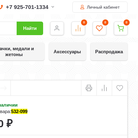
+7 925-701-1334
Личный кабинет
0
0
0
Найти
ачки, медали и
Аксессуары
Распродажа
жетоны
наличии
вара:
532-099
0
₽