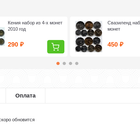
Кения набор из 4-х монет
Свазиленд наб
2010 год
монет
290
450
₽
₽
Оплата
скоро обновится