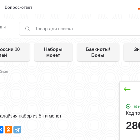
е
Вопрос-ответ
в и
оссии 10
Наборы
Банкноты/
Зн
лей
монет
Боны
йзия
В 
Код то
алайзия набор из 5-ти монет
28