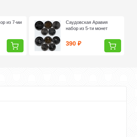
ор из 7-ми
Саудовская Аравия
набор из 5-ти монет
390
₽