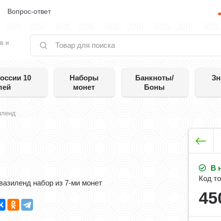
е
Вопрос-ответ
в и
оссии 10
Наборы
Банкноты/
Зн
лей
монет
Боны
иленд
В 
Код то
вазиленд набор из 7-ми монет
45