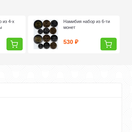
 из 4-х
Намибия набор из 6-ти
ы
монет
530
₽