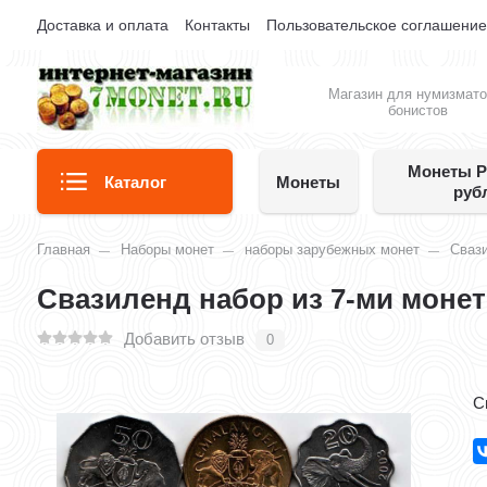
Доставка и оплата
Контакты
Пользовательское соглашени
Магазин для нумизмато
бонистов
Монеты Р
Каталог
Монеты
руб
Главная
Наборы монет
наборы зарубежных монет
Сваз
Свазиленд набор из 7-ми монет
Добавить отзыв
0
С