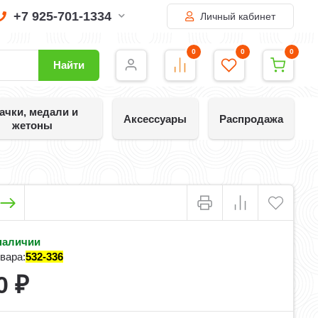
+7 925-701-1334
Личный кабинет
0
0
0
Найти
ачки, медали и
Аксессуары
Распродажа
жетоны
наличии
вара:
532-336
0
₽