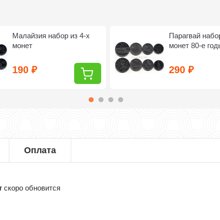
Малайзия набор из 4-х
Парагвай набор
монет
монет 80-е год
190
290
₽
₽
Оплата
т
скоро обновится