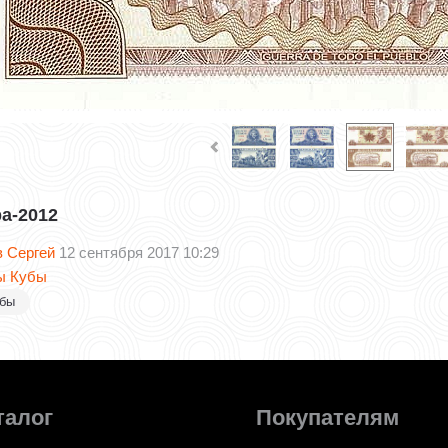
ba-2012
в Сергей
12 сентября 2017 10:29
ы Кубы
убы
талог
Покупателям