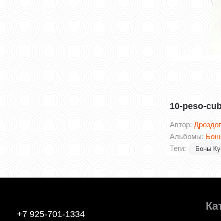
10-peso-cu
Автор:
Дроздо
Альбомы:
Бон
Теги:
Боны К
Ка
+7 925-701-1334