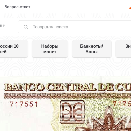
е
Вопрос-ответ
в и
оссии 10
Наборы
Банкноты/
Зн
лей
монет
Боны