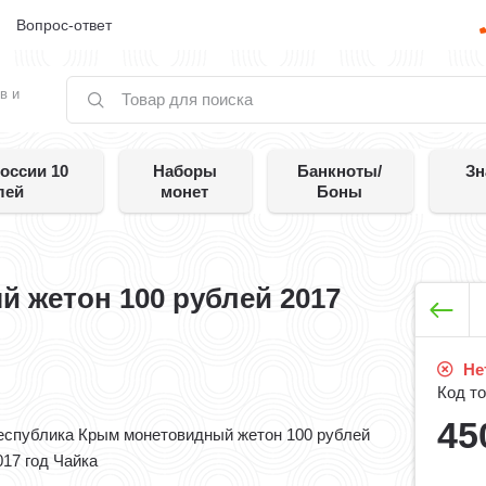
е
Вопрос-ответ
в и
оссии 10
Наборы
Банкноты/
Зн
лей
монет
Боны
 жетон 100 рублей 2017
Нет
Код то
45
еспублика Крым монетовидный жетон 100 рублей
017 год Чайка