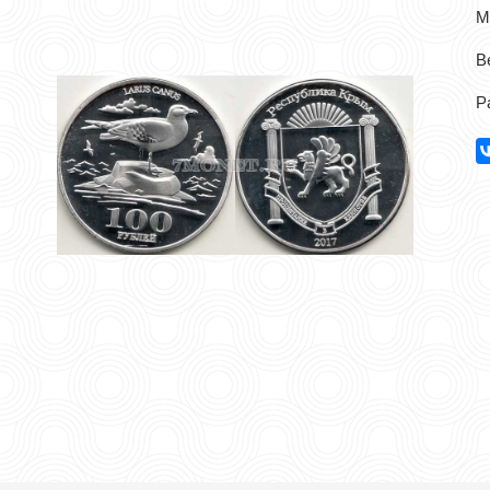
М
Ве
Р