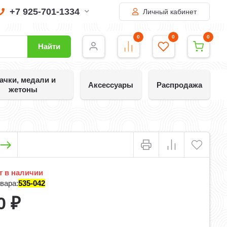
+7 925-701-1334
Личный кабинет
0
0
0
Найти
ачки, медали и
Аксессуары
Распродажа
жетоны
 в наличии
вара:
535-042
0
₽