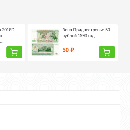
в 2018D
бона Приднестровье 50
н
рублей 1993 год
..
50
₽