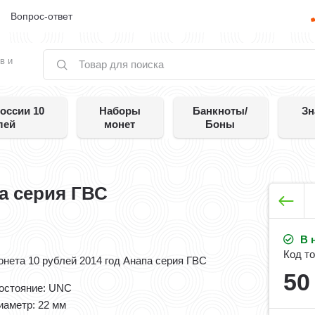
е
Вопрос-ответ
в и
оссии 10
Наборы
Банкноты/
Зн
лей
монет
Боны
па серия ГВС
В 
Код то
онета 10 рублей 2014 год Анапа серия ГВС
5
остояние: UNC
иаметр: 22 мм