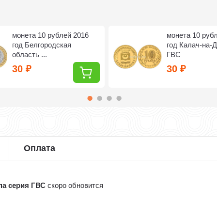
монета 10 рублей 2016
монета 10 руб
год Белгородская
год Калач-на-
область ...
ГВС
30
30
₽
₽
Оплата
па серия ГВС
скоро обновится