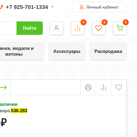
+7 925-701-1334
Личный кабинет
0
0
0
Найти
ачки, медали и
Аксессуары
Распродажа
жетоны
наличии
вара:
536-283
0
₽