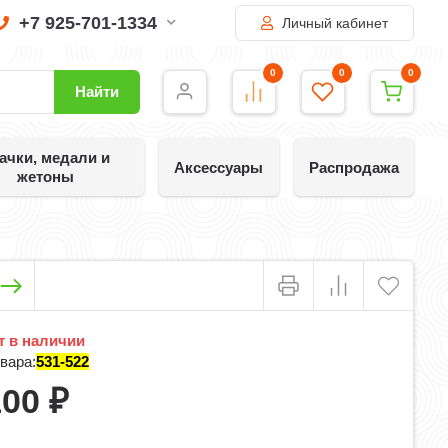
+7 925-701-1334
Личный кабинет
0
0
0
Найти
ачки, медали и
Аксессуары
Распродажа
жетоны
 в наличии
вара:
531-522
100
₽