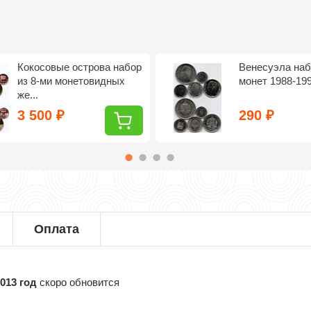
Кокосовые острова набор
Венесуэла наб
из 8-ми монетовидных
монет 1988-199
же...
3 500
290
₽
₽
Оплата
013 год
скоро обновится