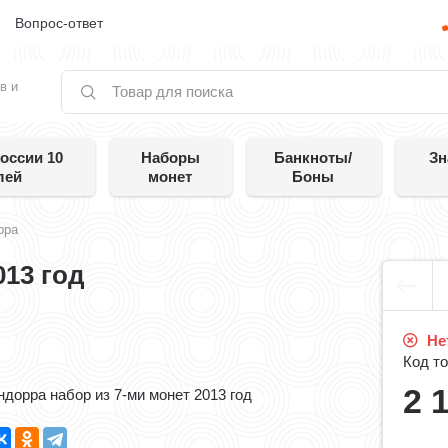
е
Вопрос-ответ
в и
оссии 10
Наборы
Банкноты/
Зн
лей
монет
Боны
рра
013 год
Нет
Код то
2 
ндорра набор из 7-ми монет 2013 год